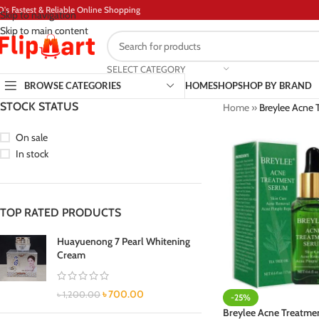
D's Fastest & Reliable Online Shopping
Skip to navigation
Skip to main content
SELECT CATEGORY
BROWSE CATEGORIES
HOME
SHOP
SHOP BY BRAND
STOCK STATUS
Home
»
Breylee Acne 
On sale
In stock
TOP RATED PRODUCTS
Huayuenong 7 Pearl Whitening
Cream
৳
700.00
৳
1,200.00
-25%
Breylee Acne Treatme