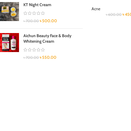
KT Night Cream
Acne
৳
45
৳
600.00
৳
500.00
৳
700.00
Aichun Beauty Face & Body
Whitening Cream
৳
550.00
৳
700.00