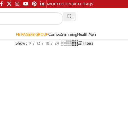
ABOUT US
CONTACT US
FAQS
Combo
Slimming
Health
Men
FB PAGE
FB GROUP
Show
9
12
18
24
Filters