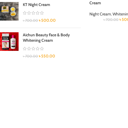
Cream
KT Night Cream
Night Cream
,
Whiteni
৳
50
৳
700.00
৳
500.00
৳
700.00
Aichun Beauty Face & Body
Whitening Cream
৳
550.00
৳
700.00