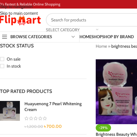
D's Fastest & Reliable Online Shopping
Skip to navigation
Skip to main content
SELECT CATEGORY
BROWSE CATEGORIES
HOME
SHOP
SHOP BY BRAND
STOCK STATUS
Home
»
brightness be
On sale
In stock
TOP RATED PRODUCTS
Huayuenong 7 Pearl Whitening
Cream
৳
700.00
৳
1,200.00
-29%
Brightness Beauty Wh