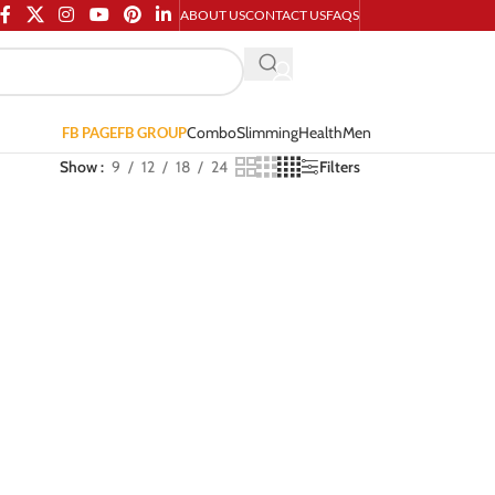
ABOUT US
CONTACT US
FAQS
Combo
Slimming
Health
Men
FB PAGE
FB GROUP
Show
9
12
18
24
Filters