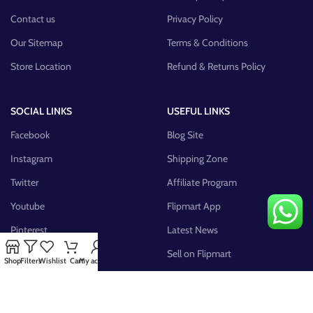
Contact us
Privacy Policy
Our Sitemap
Terms & Conditions
Store Location
Refund & Returns Policy
SOCIAL LINKS
USEFUL LINKS
Facebook
Blog Site
Instagram
Shipping Zone
Twitter
Affiliate Program
Youtube
Flipmart App
Pinterest
Latest News
FB Group
Sell on Flipmart
Shop
Filters
Wishlist
Cart
My account
AVAILABLE ON: