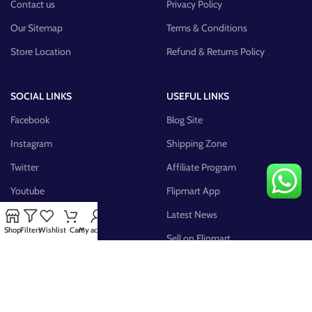
Contact us
Privacy Policy
Our Sitemap
Terms & Conditions
Store Location
Refund & Returns Policy
SOCIAL LINKS
USEFUL LINKS
Facebook
Blog Site
Instagram
Shipping Zone
Twitter
Affiliate Program
Youtube
Flipmart App
Pinterest
Latest News
Shop
Filters
Wishlist
Cart
My account
FB Group
Sell on Flipmart
AVAILABLE ON: