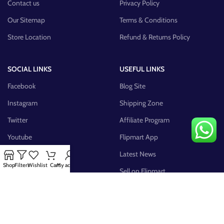
Contact us
Privacy Policy
Our Sitemap
Terms & Conditions
Store Location
Refund & Returns Policy
SOCIAL LINKS
USEFUL LINKS
Facebook
Blog Site
Instagram
Shipping Zone
Twitter
Affiliate Program
Youtube
Flipmart App
Pinterest
Latest News
Shop
Filters
Wishlist
Cart
My account
FB Group
Sell on Flipmart
AVAILABLE ON: