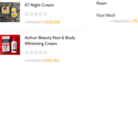
Foam
KT Night Cream
Face Wash
৳
7
৳
1,000.00
৳
500.00
৳
700.00
Aichun Beauty Face & Body
Whitening Cream
৳
550.00
৳
700.00