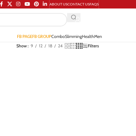
ABOUT US
CONTACT US
FAQS
Combo
Slimming
Health
Men
FB PAGE
FB GROUP
Show
9
12
18
24
Filters