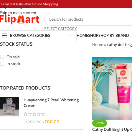
D's Fastest & Reliable Online Shopping
Skip to navigation
Skip to main content
SELECT CATEGORY
BROWSE CATEGORIES
HOME
SHOP
SHOP BY BRAND
STOCK STATUS
Home
»
cathy doll bri
On sale
In stock
TOP RATED PRODUCTS
Huayuenong 7 Pearl Whitening
Cream
৳
700.00
৳
1,200.00
-25%
Cathy Doll Bright Up 