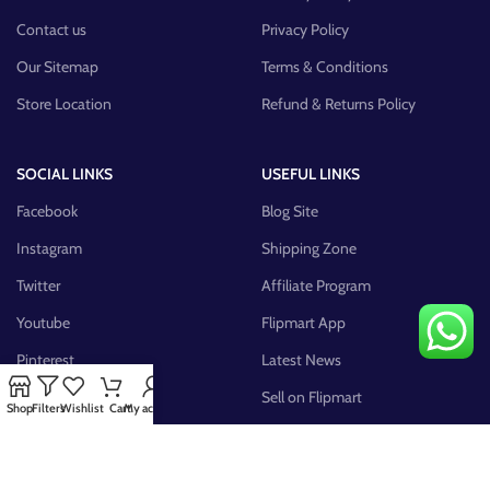
Contact us
Privacy Policy
Our Sitemap
Terms & Conditions
Store Location
Refund & Returns Policy
SOCIAL LINKS
USEFUL LINKS
Facebook
Blog Site
Instagram
Shipping Zone
Twitter
Affiliate Program
Youtube
Flipmart App
Pinterest
Latest News
FB Group
Sell on Flipmart
Shop
Filters
Wishlist
Cart
My account
AVAILABLE ON: