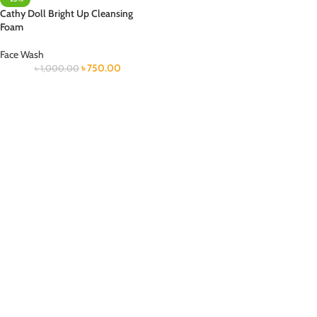
Cathy Doll Bright Up Cleansing
Foam
Face Wash
৳
750.00
৳
1,000.00