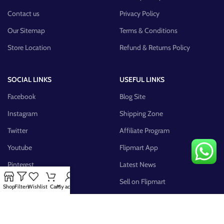
Contact us
Privacy Policy
Our Sitemap
Terms & Conditions
Store Location
Refund & Returns Policy
SOCIAL LINKS
USEFUL LINKS
Facebook
Blog Site
Instagram
Shipping Zone
Twitter
Affiliate Program
Youtube
Flipmart App
Pinterest
Latest News
FB Group
Sell on Flipmart
Shop
Filters
Wishlist
Cart
My account
AVAILABLE ON: