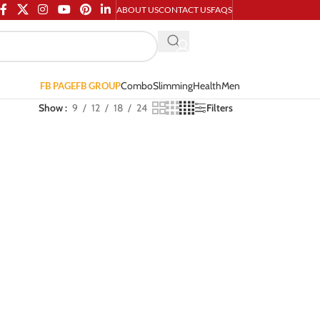
ABOUT US
CONTACT US
FAQS
Combo
Slimming
Health
Men
FB PAGE
FB GROUP
Show
9
12
18
24
Filters