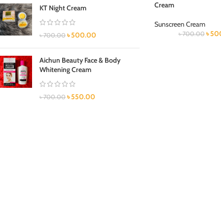
Cream
KT Night Cream
Sunscreen Cream
৳
50
৳
700.00
৳
500.00
৳
700.00
Aichun Beauty Face & Body
Whitening Cream
৳
550.00
৳
700.00