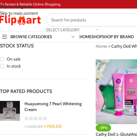
D's Fastest & Reliable Online Shopping
Skip to navigation
Skip to main content
SELECT CATEGORY
BROWSE CATEGORIES
HOME
SHOP
SHOP BY BRAND
STOCK STATUS
Home
»
Cathy Doll Wh
On sale
In stock
TOP RATED PRODUCTS
Huayuenong 7 Pearl Whitening
Cream
৳
700.00
৳
1,200.00
-29%
Cathy Doll L-Glutathi