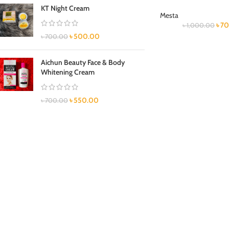
KT Night Cream
Mesta
৳
70
৳
1,000.00
৳
500.00
৳
700.00
Aichun Beauty Face & Body
Whitening Cream
৳
550.00
৳
700.00