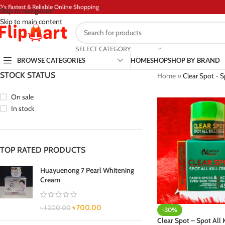
D's Fastest & Reliable Online Shopping
Skip to navigation
Skip to main content
SELECT CATEGORY
BROWSE CATEGORIES
HOME
SHOP
SHOP BY BRAND
STOCK STATUS
Home
»
Clear Spot - S
On sale
In stock
TOP RATED PRODUCTS
Huayuenong 7 Pearl Whitening
Cream
৳
700.00
৳
1,200.00
-30%
Clear Spot – Spot All 