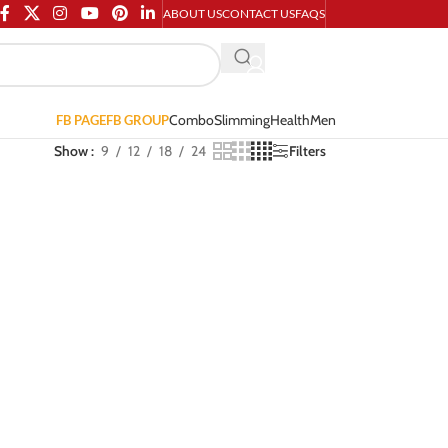
ABOUT US
CONTACT US
FAQS
Combo
Slimming
Health
Men
FB PAGE
FB GROUP
Show
9
12
18
24
Filters