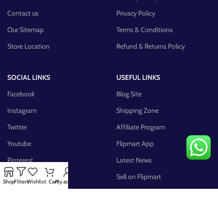
Contact us
Privacy Policy
Our Sitemap
Terms & Conditions
Store Location
Refund & Returns Policy
SOCIAL LINKS
USEFUL LINKS
Facebook
Blog Site
Instagram
Shipping Zone
Twitter
Affiliate Program
Youtube
Flipmart App
Pinterest
Latest News
FB Group
Sell on Flipmart
Shop
Filters
Wishlist
Cart
My account
AVAILABLE ON: