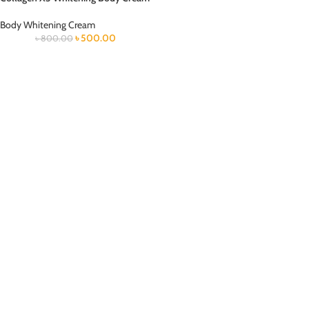
Body Whitening Cream
৳
500.00
৳
800.00