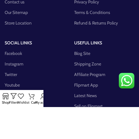
Contact us
Privacy Policy
Our Sitemap
Terms & Conditions
Store Location
Refund & Returns Policy
SOCIAL LINKS
USEFUL LINKS
Facebook
Blog Site
Instagram
Shipping Zone
Twitter
Affiliate Program
Youtube
Flipmart App
Pinterest
Latest News
Shop
Filters
Wishlist
Cart
My account
FB Group
Sell on Flipmart
AVAILABLE ON: