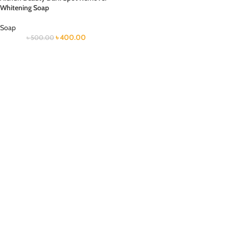
Whitening Soap
Soap
৳
400.00
৳
500.00