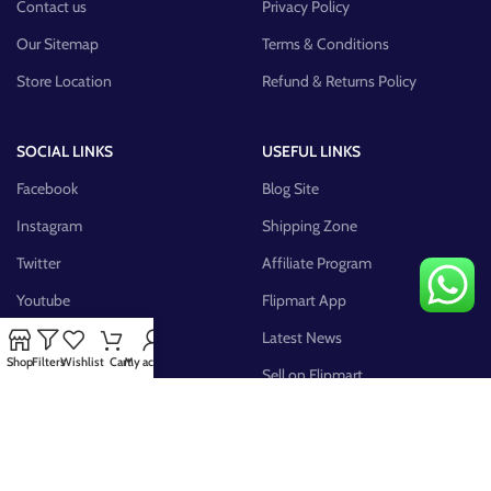
Contact us
Privacy Policy
Our Sitemap
Terms & Conditions
Store Location
Refund & Returns Policy
SOCIAL LINKS
USEFUL LINKS
Facebook
Blog Site
Instagram
Shipping Zone
Twitter
Affiliate Program
Youtube
Flipmart App
Pinterest
Latest News
Shop
Filters
Wishlist
Cart
My account
FB Group
Sell on Flipmart
AVAILABLE ON: