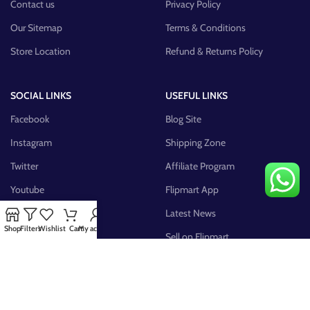
Contact us
Privacy Policy
Our Sitemap
Terms & Conditions
Store Location
Refund & Returns Policy
SOCIAL LINKS
USEFUL LINKS
Facebook
Blog Site
Instagram
Shipping Zone
Twitter
Affiliate Program
Youtube
Flipmart App
Pinterest
Latest News
Shop
Filters
Wishlist
Cart
My account
FB Group
Sell on Flipmart
AVAILABLE ON: