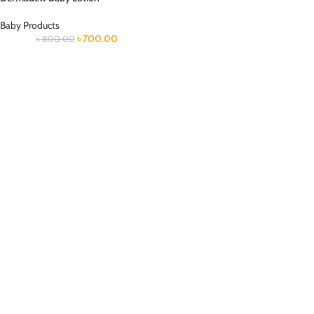
Baby Products
৳
700.00
৳
800.00