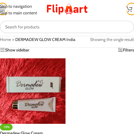
Skip to navigation
Skip to main content
Home
»
DERMADEW GLOW CREAM India
Showing the single result
Show sidebar
Filters
-15%
Dermadew Glow Cream