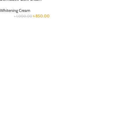
Whitening Cream
৳
850.00
৳
1,000.00