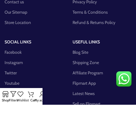
Contact us
Privacy Policy
Our Sitemap
Terms & Conditions
Store Location
Refund & Returns Policy
SOCIAL LINKS
USEFUL LINKS
Facebook
Blog Site
Instagram
Shipping Zone
Twitter
Affiliate Program
Youtube
Flipmart App
Pinterest
Latest News
Shop
Filters
Wishlist
Cart
My account
FB Group
Sell on Flipmart
AVAILABLE ON: