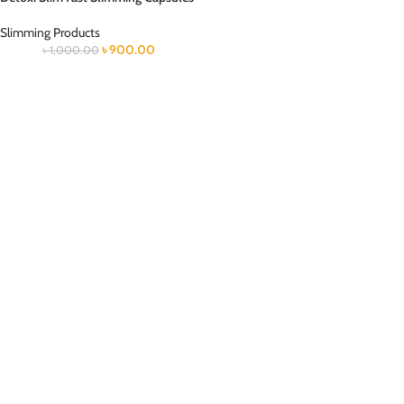
Slimming Products
৳
900.00
৳
1,000.00