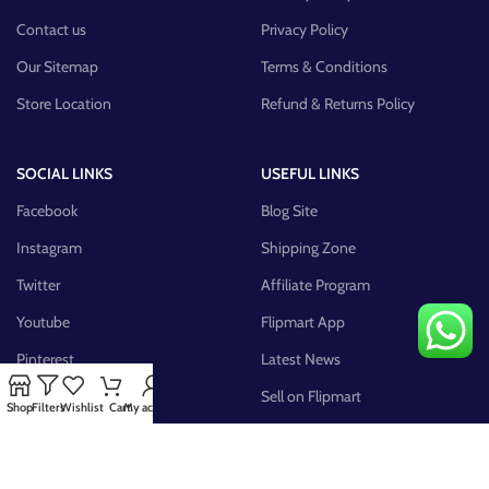
Contact us
Privacy Policy
Our Sitemap
Terms & Conditions
Store Location
Refund & Returns Policy
SOCIAL LINKS
USEFUL LINKS
Facebook
Blog Site
Instagram
Shipping Zone
Twitter
Affiliate Program
Youtube
Flipmart App
Pinterest
Latest News
FB Group
Sell on Flipmart
Shop
Filters
Wishlist
Cart
My account
AVAILABLE ON: