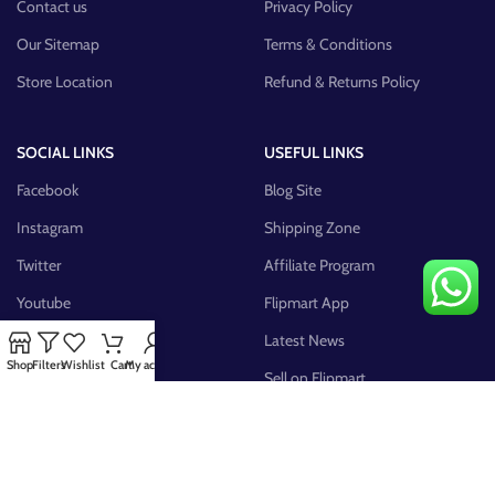
Contact us
Privacy Policy
Our Sitemap
Terms & Conditions
Store Location
Refund & Returns Policy
SOCIAL LINKS
USEFUL LINKS
Facebook
Blog Site
Instagram
Shipping Zone
Twitter
Affiliate Program
Youtube
Flipmart App
Pinterest
Latest News
Shop
Filters
Wishlist
Cart
My account
FB Group
Sell on Flipmart
AVAILABLE ON: