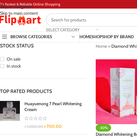
D's Fastest & Reliable Online Shopping
Skip to navigation
Skip to main content
SELECT CATEGORY
BROWSE CATEGORIES
HOME
SHOP
SHOP BY BRAND
STOCK STATUS
Home
»
Diamond White
On sale
In stock
TOP RATED PRODUCTS
Huayuenong 7 Pearl Whitening
Cream
৳
700.00
৳
1,200.00
-30%
Diamond Whitening Bo