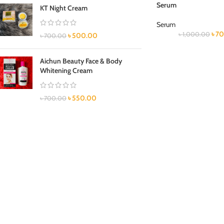
Serum
KT Night Cream
Serum
৳
70
৳
1,000.00
৳
500.00
৳
700.00
Aichun Beauty Face & Body
Whitening Cream
৳
550.00
৳
700.00