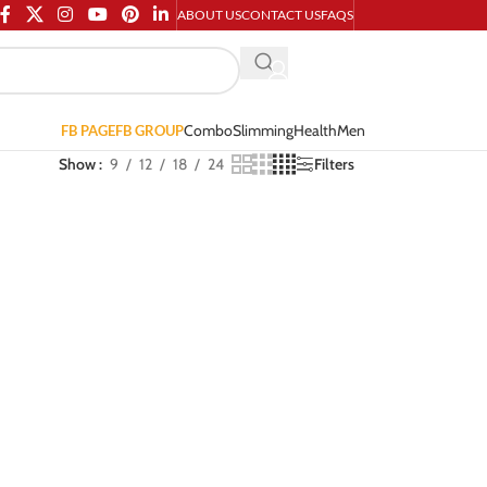
ABOUT US
CONTACT US
FAQS
Combo
Slimming
Health
Men
FB PAGE
FB GROUP
Show
9
12
18
24
Filters