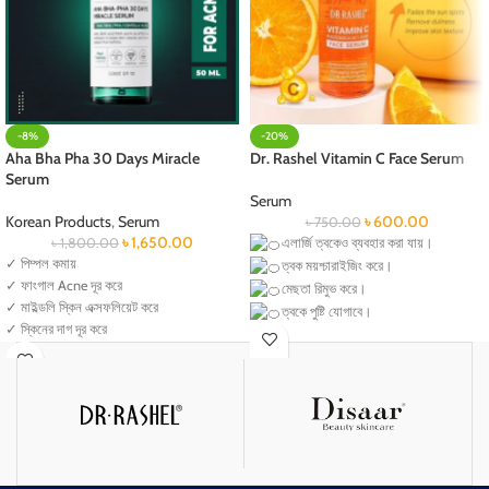
-8%
-20%
Aha Bha Pha 30 Days Miracle
Dr. Rashel Vitamin C Face Serum
Serum
Serum
Korean Products
,
Serum
৳
600.00
৳
750.00
৳
1,650.00
৳
1,800.00
এলার্জি ত্বকেও ব্যবহার করা যায়।
✓ পিম্পল কমায়
ত্বক ময়শ্চারাইজিং করে।
✓ ফাংগাল Acne দূর করে
মেছতা রিমুভ করে।
✓ মাইল্ডলি স্কিন এক্সফলিয়েট করে
ত্বকে পুষ্টি যোগাবে।
✓ স্কিনের দাগ দূর করে
বলিরেখা হ্রাস করে।
✓ স্কিন ব্রাইট করে
ত্বক টান টান চক চক করে।
✓ স্কিন barrier strong করে
ব্রণ রিমুভ করে।
চোখের কালো দাগ দূর করে।
চোখের নিচের ফোলা কমায় ।
চোখের ভাজপড়া চামড়া মসৃণ করে।