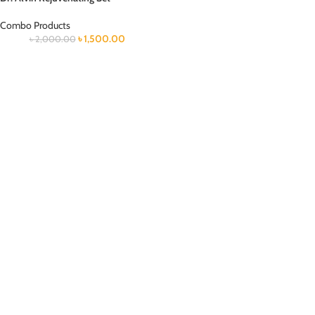
Combo Products
৳
1,500.00
৳
2,000.00