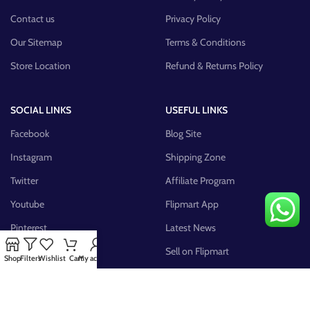
Contact us
Privacy Policy
Our Sitemap
Terms & Conditions
Store Location
Refund & Returns Policy
SOCIAL LINKS
USEFUL LINKS
Facebook
Blog Site
Instagram
Shipping Zone
Twitter
Affiliate Program
Youtube
Flipmart App
Pinterest
Latest News
FB Group
Sell on Flipmart
Shop
Filters
Wishlist
Cart
My account
AVAILABLE ON: