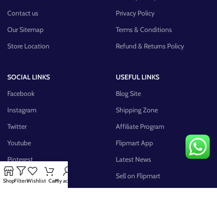
Contact us
Privacy Policy
Our Sitemap
Terms & Conditions
Store Location
Refund & Returns Policy
SOCIAL LINKS
USEFUL LINKS
Facebook
Blog Site
Instagram
Shipping Zone
Twitter
Affiliate Program
Youtube
Flipmart App
Pinterest
Latest News
FB Group
Sell on Flipmart
Shop
Filters
Wishlist
Cart
My account
AVAILABLE ON: