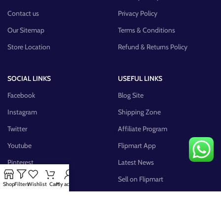
Contact us
Privacy Policy
Our Sitemap
Terms & Conditions
Store Location
Refund & Returns Policy
SOCIAL LINKS
USEFUL LINKS
Facebook
Blog Site
Instagram
Shipping Zone
Twitter
Affiliate Program
Youtube
Flipmart App
Pinterest
Latest News
FB Group
Sell on Flipmart
Shop
Filters
Wishlist
Cart
My account
AVAILABLE ON: