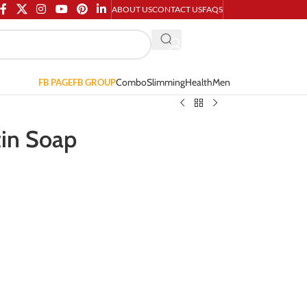
ABOUT US
CONTACT US
FAQS
Combo
Slimming
Health
Men
FB PAGE
FB GROUP
tin Soap