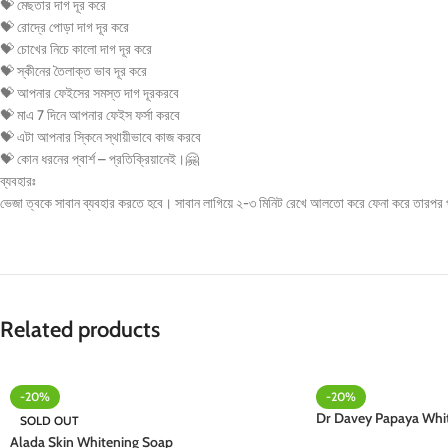
💝
মেছতার দাগ দূর করে
💝
রোদ্রে পোড়া দাগ দূর করে
💝
চোখের নিচে কালো দাগ দূর করে
💝
স্কীনের তৈলাক্ত ভাব দূর করে
💝
আপনার ফেইসের সমস্ত দাগ দূরকরবে
💝
মাএ 7 দিনে আপনার ফেইস ফর্সা করবে
💝
এটা আপনার স্কিনে স্থায়ীভাবে কাজ করবে
💝
কোন ধরনের প্বার্শ – প্রতিক্রিয়ানেই।
🤗
ব্যবহারঃ
ভেজা ত্বকে সাবান ব্যবহার করতে হবে। সাবান লাগিয়ে ২-৩ মিনিট রেখে আলতো করে ফেনা করে তারপর পা
Related products
-20%
-20%
Dr Davey Papaya Whi
SOLD OUT
Alada Skin Whitening Soap