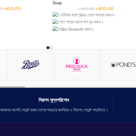
Soap
৳
400.00
৳
400.00
0
৳
600.00
বেবিদের মতো Skin পেতে সাহায্য করবে।
হাত পায়ের কালো দাগ দূর করবে।
Skin Smooth করবে।
Skin এর ময়লা দূর করবে।
ত্বকের Dark Spot হালকা করবে।
র কাল দাগ দূর করে।
ত্বক ভিতর থেকে উজ্জ্বল ও গ্লোয়িং করতে সহায়তা করবে
রে।
ে।
াকে করে তুলবে আকর্ষনীয় রূপের
নিরাপদ মূল্যপরিশোধ
আমাদের আপনি পেমেন্ট করুন দেশের সবচেয়ে জনপ্রিয় ও নিরাপদ পেমেন্ট পদ্ধতিতে।