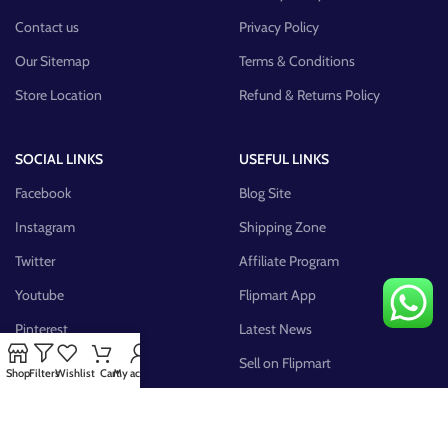
Contact us
Privacy Policy
Our Sitemap
Terms & Conditions
Store Location
Refund & Returns Policy
SOCIAL LINKS
USEFUL LINKS
Facebook
Blog Site
Instagram
Shipping Zone
Twitter
Affiliate Program
Youtube
Flipmart App
Pinterest
Latest News
FB Group
Sell on Flipmart
Shop
Filters
Wishlist
Cart
My account
AVAILABLE ON: