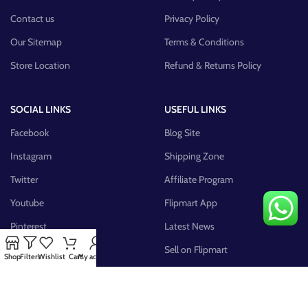
Contact us
Privacy Policy
Our Sitemap
Terms & Conditions
Store Location
Refund & Returns Policy
SOCIAL LINKS
USEFUL LINKS
Facebook
Blog Site
Instagram
Shipping Zone
Twitter
Affiliate Program
Youtube
Flipmart App
Pinterest
Latest News
FB Group
Sell on Flipmart
Shop
Filters
Wishlist
Cart
My account
AVAILABLE ON: