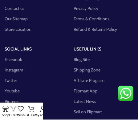
Contact us
Privacy Policy
Our Sitemap
Terms & Conditions
Store Location
Refund & Returns Policy
SOCIAL LINKS
USEFUL LINKS
Facebook
Blog Site
Instagram
Shipping Zone
Twitter
Affiliate Program
Youtube
Flipmart App
Pinterest
Latest News
FB Group
Sell on Flipmart
Shop
Filters
Wishlist
Cart
My account
AVAILABLE ON: