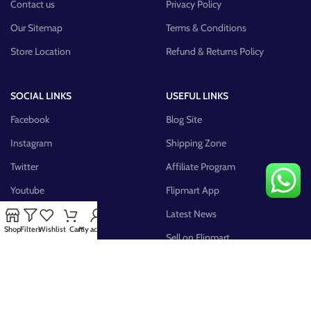
Contact us
Privacy Policy
Our Sitemap
Terms & Conditions
Store Location
Refund & Returns Policy
SOCIAL LINKS
USEFUL LINKS
Facebook
Blog Site
Instagram
Shipping Zone
Twitter
Affiliate Program
Youtube
Flipmart App
Pinterest
Latest News
Shop
Filters
Wishlist
Cart
My account
FB Group
Sell on Flipmart
AVAILABLE ON: