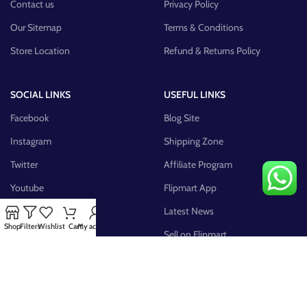
Contact us
Privacy Policy
Our Sitemap
Terms & Conditions
Store Location
Refund & Returns Policy
SOCIAL LINKS
USEFUL LINKS
Facebook
Blog Site
Instagram
Shipping Zone
Twitter
Affiliate Program
Youtube
Flipmart App
Pinterest
Latest News
Shop
Filters
Wishlist
Cart
My account
FB Group
Sell on Flipmart
AVAILABLE ON: