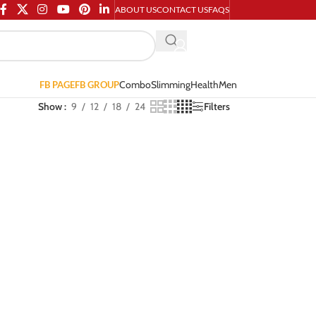
ABOUT US
CONTACT US
FAQS
Combo
Slimming
Health
Men
FB PAGE
FB GROUP
Show
9
12
18
24
Filters