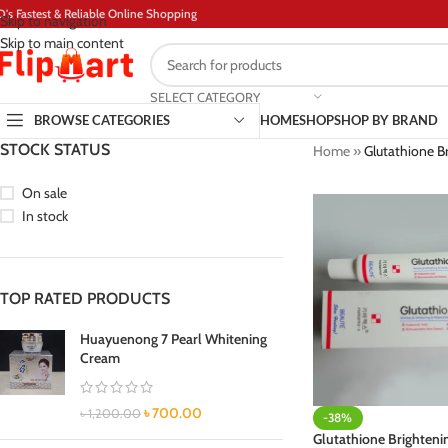
D's Fastest & Reliable Online Shopping
Skip to navigation
Skip to main content
SELECT CATEGORY
BROWSE CATEGORIES
HOME
SHOP
SHOP BY BRAND
STOCK STATUS
Home
»
Glutathione B
On sale
In stock
TOP RATED PRODUCTS
Huayuenong 7 Pearl Whitening
Cream
৳
700.00
৳
1,200.00
-38%
Glutathione Brighteni