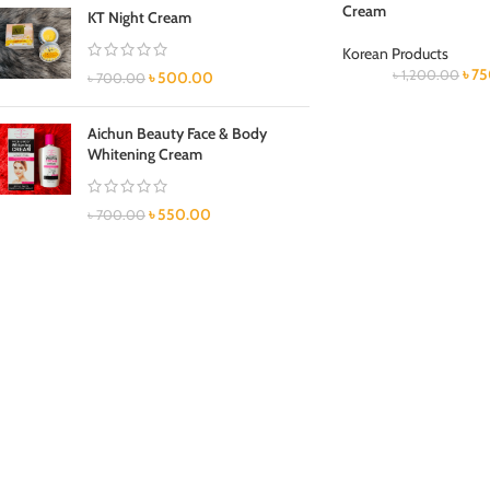
Cream
KT Night Cream
Korean Products
৳
75
৳
1,200.00
৳
500.00
৳
700.00
Aichun Beauty Face & Body
Whitening Cream
৳
550.00
৳
700.00