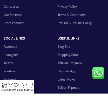
Contact us
Privacy Policy
Our Sitemap
Terms & Conditions
Store Location
Refund & Returns Policy
SOCIAL LINKS
USEFUL LINKS
Facebook
Blog Site
Instagram
Shipping Zone
Twitter
Affiliate Program
Youtube
Flipmart App
Pinterest
Latest News
FB Group
Sell on Flipmart
Shop
Filters
Wishlist
Cart
My account
AVAILABLE ON: