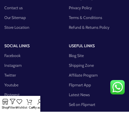
Contact us
Privacy Policy
Our Sitemap
Terms & Conditions
Store Location
Refund & Returns Policy
SOCIAL LINKS
USEFUL LINKS
Facebook
Blog Site
Instagram
Shipping Zone
Twitter
Affiliate Program
Youtube
Flipmart App
Pinterest
Latest News
FB Group
Sell on Flipmart
Shop
Filters
Wishlist
Cart
My account
AVAILABLE ON: