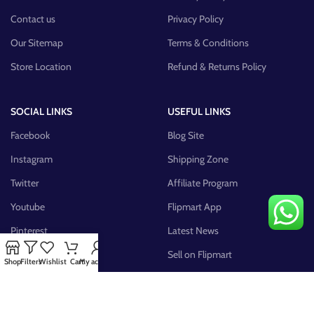
Contact us
Privacy Policy
Our Sitemap
Terms & Conditions
Store Location
Refund & Returns Policy
SOCIAL LINKS
USEFUL LINKS
Facebook
Blog Site
Instagram
Shipping Zone
Twitter
Affiliate Program
Youtube
Flipmart App
Pinterest
Latest News
FB Group
Sell on Flipmart
Shop
Filters
Wishlist
Cart
My account
AVAILABLE ON: