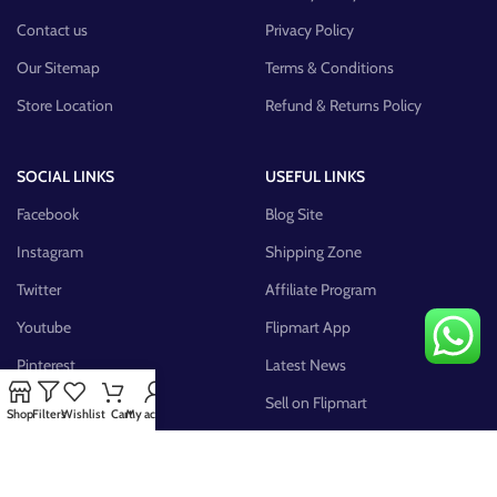
Contact us
Privacy Policy
Our Sitemap
Terms & Conditions
Store Location
Refund & Returns Policy
SOCIAL LINKS
USEFUL LINKS
Facebook
Blog Site
Instagram
Shipping Zone
Twitter
Affiliate Program
Youtube
Flipmart App
Pinterest
Latest News
FB Group
Sell on Flipmart
Shop
Filters
Wishlist
Cart
My account
AVAILABLE ON: