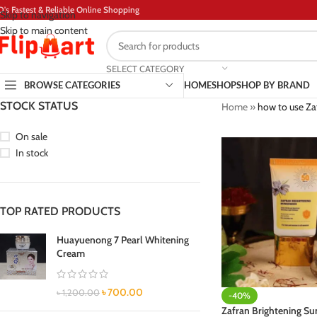
D's Fastest & Reliable Online Shopping
Skip to navigation
Skip to main content
SELECT CATEGORY
BROWSE CATEGORIES
HOME
SHOP
SHOP BY BRAND
STOCK STATUS
Home
»
how to use Za
On sale
In stock
TOP RATED PRODUCTS
Huayuenong 7 Pearl Whitening
Cream
৳
700.00
৳
1,200.00
-40%
Zafran Brightening Su