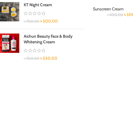
KT Night Cream
Sunscreen Cream
৳
30
৳
500.00
৳
500.00
৳
700.00
Aichun Beauty Face & Body
Whitening Cream
৳
550.00
৳
700.00