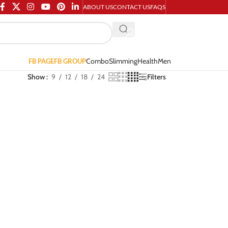
ABOUT US
CONTACT US
FAQS
Combo
Slimming
Health
Men
FB PAGE
FB GROUP
Show
9
12
18
24
Filters