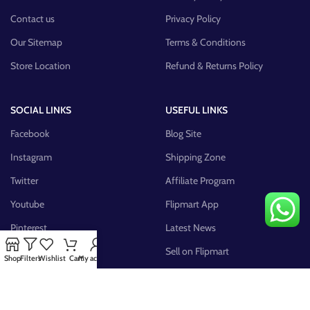
Contact us
Privacy Policy
Our Sitemap
Terms & Conditions
Store Location
Refund & Returns Policy
SOCIAL LINKS
USEFUL LINKS
Facebook
Blog Site
Instagram
Shipping Zone
Twitter
Affiliate Program
Youtube
Flipmart App
Pinterest
Latest News
FB Group
Sell on Flipmart
Shop
Filters
Wishlist
Cart
My account
AVAILABLE ON: