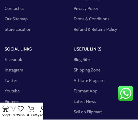
Contact us
Privacy Policy
Our Sitemap
Terms & Conditions
Store Location
Refund & Returns Policy
SOCIAL LINKS
USEFUL LINKS
Facebook
Blog Site
Instagram
Shipping Zone
Twitter
Affiliate Program
Youtube
Flipmart App
Pinterest
Latest News
FB Group
Sell on Flipmart
Shop
Filters
Wishlist
Cart
My account
AVAILABLE ON: