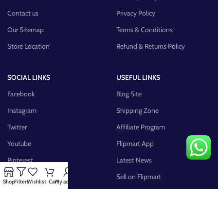
Contact us
Privacy Policy
Our Sitemap
Terms & Conditions
Store Location
Refund & Returns Policy
SOCIAL LINKS
USEFUL LINKS
Facebook
Blog Site
Instagram
Shipping Zone
Twitter
Affiliate Program
Youtube
Flipmart App
Pinterest
Latest News
FB Group
Sell on Flipmart
Shop
Filters
Wishlist
Cart
My account
AVAILABLE ON: