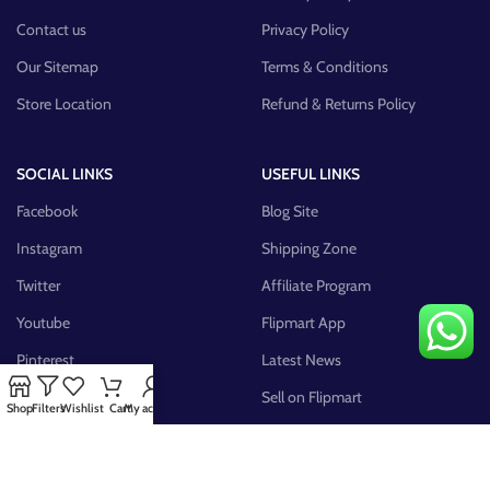
Contact us
Privacy Policy
Our Sitemap
Terms & Conditions
Store Location
Refund & Returns Policy
SOCIAL LINKS
USEFUL LINKS
Facebook
Blog Site
Instagram
Shipping Zone
Twitter
Affiliate Program
Youtube
Flipmart App
Pinterest
Latest News
FB Group
Sell on Flipmart
Shop
Filters
Wishlist
Cart
My account
AVAILABLE ON: