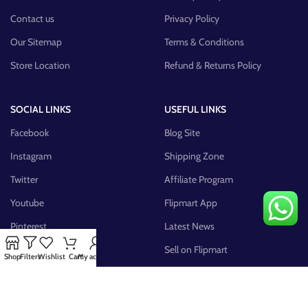
Contact us
Privacy Policy
Our Sitemap
Terms & Conditions
Store Location
Refund & Returns Policy
SOCIAL LINKS
USEFUL LINKS
Facebook
Blog Site
Instagram
Shipping Zone
Twitter
Affiliate Program
Youtube
Flipmart App
Pinterest
Latest News
FB Group
Sell on Flipmart
Shop
Filters
Wishlist
Cart
My account
AVAILABLE ON: