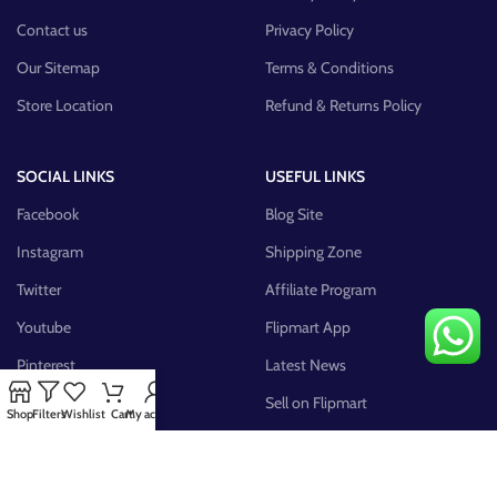
Contact us
Privacy Policy
Our Sitemap
Terms & Conditions
Store Location
Refund & Returns Policy
SOCIAL LINKS
USEFUL LINKS
Facebook
Blog Site
Instagram
Shipping Zone
Twitter
Affiliate Program
Youtube
Flipmart App
Pinterest
Latest News
FB Group
Sell on Flipmart
Shop
Filters
Wishlist
Cart
My account
AVAILABLE ON: