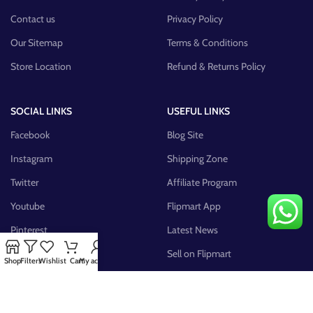
Contact us
Privacy Policy
Our Sitemap
Terms & Conditions
Store Location
Refund & Returns Policy
SOCIAL LINKS
USEFUL LINKS
Facebook
Blog Site
Instagram
Shipping Zone
Twitter
Affiliate Program
Youtube
Flipmart App
Pinterest
Latest News
FB Group
Sell on Flipmart
Shop
Filters
Wishlist
Cart
My account
AVAILABLE ON: