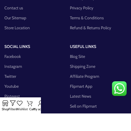
Contact us
Privacy Policy
Our Sitemap
Terms & Conditions
Store Location
Refund & Returns Policy
SOCIAL LINKS
USEFUL LINKS
Facebook
Blog Site
Instagram
Shipping Zone
Twitter
Affiliate Program
Youtube
Flipmart App
Pinterest
Latest News
FB Group
Sell on Flipmart
Shop
Filters
Wishlist
Cart
My account
AVAILABLE ON: