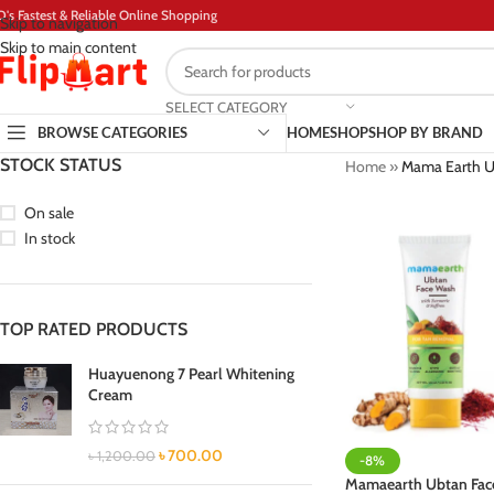
D's Fastest & Reliable Online Shopping
Skip to navigation
Skip to main content
SELECT CATEGORY
BROWSE CATEGORIES
HOME
SHOP
SHOP BY BRAND
STOCK STATUS
Home
»
Mama Earth U
On sale
In stock
TOP RATED PRODUCTS
Huayuenong 7 Pearl Whitening
Cream
৳
700.00
৳
1,200.00
-8%
Mamaearth Ubtan Fac