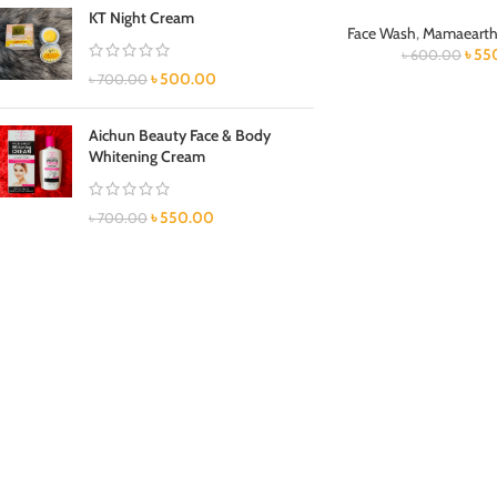
KT Night Cream
Face Wash
,
Mamaearth
৳
55
৳
600.00
৳
500.00
৳
700.00
Aichun Beauty Face & Body
Whitening Cream
৳
550.00
৳
700.00