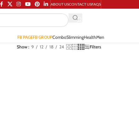
ABOUT US
CONTACT US
FAQS
Combo
Slimming
Health
Men
FB PAGE
FB GROUP
Show
9
12
18
24
Filters