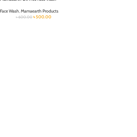
Face Wash
,
Mamaearth Products
৳
500.00
৳
600.00