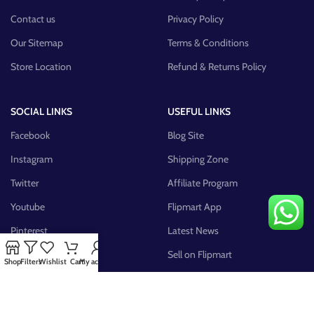
Contact us
Privacy Policy
Our Sitemap
Terms & Conditions
Store Location
Refund & Returns Policy
SOCIAL LINKS
USEFUL LINKS
Facebook
Blog Site
Instagram
Shipping Zone
Twitter
Affiliate Program
Youtube
Flipmart App
Pinterest
Latest News
FB Group
Sell on Flipmart
Shop
Filters
Wishlist
Cart
My account
AVAILABLE ON: