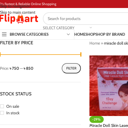
D's Fastest & Reliable Online Shopping
Skip to navigation
Skip to main content
SELECT CATEGORY
BROWSE CATEGORIES
HOME
SHOP
SHOP BY BRAND
FILTER BY PRICE
Home
»
miracle doll sk
Price:
৳ 750
—
৳ 850
FILTER
STOCK STATUS
On sale
In stock
-29%
Miracle Doll Skin Lase