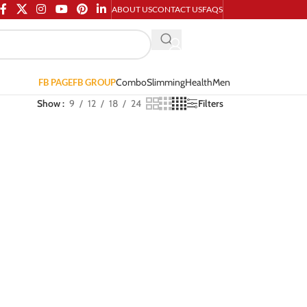
ABOUT US
CONTACT US
FAQS
Combo
Slimming
Health
Men
FB PAGE
FB GROUP
Show
9
12
18
24
Filters