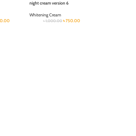
night cream version 6
Whitening Cream
0.00
৳
750.00
৳
1,000.00