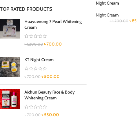
Night Cream
TOP RATED PRODUCTS
Night Cream
৳
85
Huayuenong 7 Pearl Whitening
৳
1,200.00
Cream
৳
700.00
৳
1,200.00
KT Night Cream
৳
500.00
৳
700.00
Aichun Beauty Face & Body
Whitening Cream
৳
550.00
৳
700.00