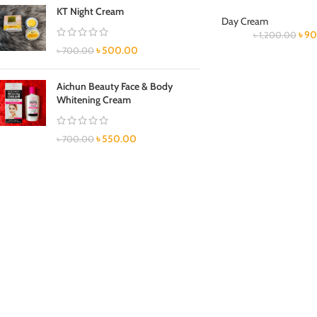
KT Night Cream
Day Cream
৳
90
৳
1,200.00
৳
500.00
৳
700.00
Aichun Beauty Face & Body
Whitening Cream
৳
550.00
৳
700.00