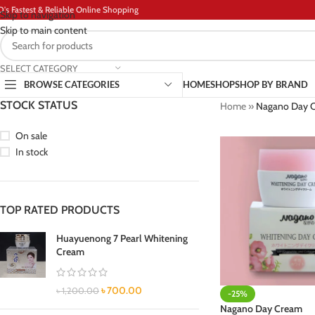
D's Fastest & Reliable Online Shopping
Skip to navigation
Skip to main content
SELECT CATEGORY
BROWSE CATEGORIES
HOME
SHOP
SHOP BY BRAND
STOCK STATUS
Home
»
Nagano Day 
On sale
In stock
TOP RATED PRODUCTS
Huayuenong 7 Pearl Whitening
Cream
৳
700.00
৳
1,200.00
-25%
Nagano Day Cream