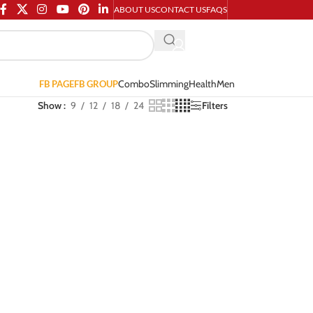
ABOUT US
CONTACT US
FAQS
Combo
Slimming
Health
Men
FB PAGE
FB GROUP
Show
9
12
18
24
Filters