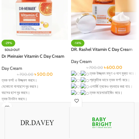
-29%
-14%
DR. Rashel Vitamin C Day Cream
SOLD OUT
Dr Meinaier Vitamin C Day Cream
Day Cream
৳
600.00
৳
700.00
Day Cream
ত্বক উজ্জ্বল মসৃণ ও দাগ মুক্ত করে।
৳
500.00
৳
700.00
প্রাকৃতিক ভাবে ত্বক ফর্শা করে।
ত্বক ফর্সা ও উজ্জ্বল করবে।
এলার্জি ত্বকেও ব্যবহার করা যায়।
যেকোনো দাগছোপ দূর করবে।
বয়সের ছাপ দূর করবে।
ত্বক ময়েশ্চারাইজিং করে।
ত্বক টানটান করবে।
মেছতা রিমুভ করে।
ত্বক কোমল ও মসৃণ করবে।
ত্বকে পুষ্টি যোগাবে।
ত্বকে পুষ্টি জোগাবে এবং ত্বক রাখবে হেলদি।
বলিরেখা হ্রাস করে।
ত্বকের গ্লোয়িংনেস ফিরিয়ে আনবে।
ত্বক টান টান চক চক করে।
কোনও সাইড ইফেক্ট নেই।
ব্রণ রিমুভ করে।
চোখের কালো দাগ দূর করে।
চোখের নিচে ফোলা কমায় ।