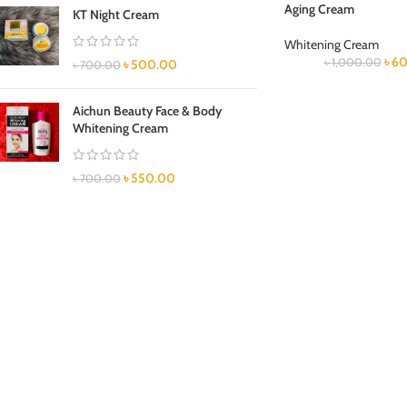
Aging Cream
KT Night Cream
Whitening Cream
৳
60
৳
1,000.00
৳
500.00
৳
700.00
Aichun Beauty Face & Body
Whitening Cream
৳
550.00
৳
700.00