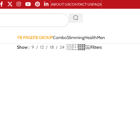
ABOUT US
CONTACT US
FAQS
Combo
Slimming
Health
Men
FB PAGE
FB GROUP
Show
9
12
18
24
Filters