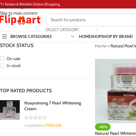
D's Fastest & Reliable Online Shopping
Skip to navigation
Skip to main content
SELECT CATEGORY
BROWSE CATEGORIES
HOME
SHOP
SHOP BY BRAND
STOCK STATUS
Home
»
Natural Pearl
On sale
In stock
TOP RATED PRODUCTS
Huayuenong 7 Pearl Whitening
Cream
৳
700.00
৳
1,200.00
-40%
Natural Pearl Whiteni