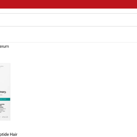
serum
ptide Hair