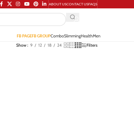
ABOUT US
CONTACT US
FAQS
Combo
Slimming
Health
Men
FB PAGE
FB GROUP
Show
9
12
18
24
Filters