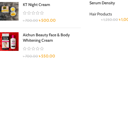
Serum Density
KT Night Cream
Hair Products
৳
1,0
৳
1,250.00
৳
500.00
৳
700.00
Aichun Beauty Face & Body
Whitening Cream
৳
550.00
৳
700.00