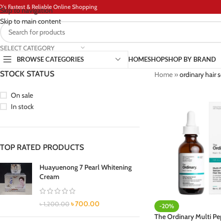
D's Fastest & Reliable Online Shopping
Skip to navigation
Skip to main content
SELECT CATEGORY
BROWSE CATEGORIES
HOME
SHOP
SHOP BY BRAND
STOCK STATUS
Home
»
ordinary hair 
On sale
In stock
TOP RATED PRODUCTS
Huayuenong 7 Pearl Whitening
Cream
৳
700.00
৳
1,200.00
-20%
The Ordinary Multi Pe