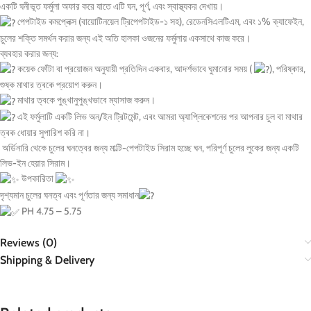
একটি ঘনীভূত ফর্মুলা অফার করে যাতে এটি ঘন, পূর্ণ, এবং স্বাস্থ্যকর দেখায়।
পেপটাইড কমপ্লেক্স (বায়োটিনয়েল ট্রিপেপটাইড-১ সহ), রেডেনসিএলটিএম, এবং ১% ক্যাফেইন,
চুলের শক্তি সমর্থন করার জন্য এই অতি হালকা ওজনের ফর্মুলায় একসাথে কাজ করে।
ব্যবহার করার জন্য:
কয়েক ফোঁটা বা প্রয়োজন অনুযায়ী প্রতিদিন একবার, আদর্শভাবে ঘুমানোর সময় (
), পরিষ্কার,
শুষ্ক মাথার ত্বকে প্রয়োগ করুন।
মাথার ত্বকে পুঙ্খানুপুঙ্খভাবে ম্যাসাজ করুন।
এই ফর্মুলাটি একটি লিভ অন/ইন ট্রিটমেন্ট, এবং আমরা অ্যাপ্লিকেশনের পর আপনার চুল বা মাথার
ত্বক ধোয়ার সুপারিশ করি না।
অর্ডিনারি থেকে চুলের ঘনত্বের জন্য মাল্টি-পেপটাইড সিরাম হচ্ছে ঘন, পরিপূর্ণ চুলের লুকের জন্য একটি
লিভ-ইন হেয়ার সিরাম।
উপকারিতা
দৃশ্যমান চুলের ঘনত্ব এবং পূর্ণতার জন্য সমাধান
PH 4.75 – 5.75
Reviews (0)
Shipping & Delivery