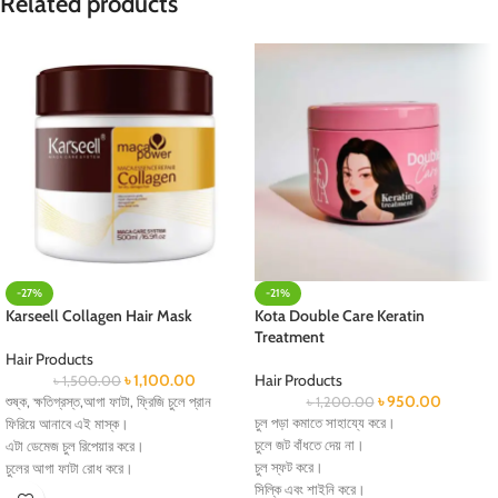
Related products
-27%
-21%
Karseell Collagen Hair Mask
Kota Double Care Keratin
Treatment
Hair Products
৳
1,100.00
Hair Products
৳
1,500.00
৳
950.00
শুষ্ক, ক্ষতিগ্রস্ত,আগা ফাটা, ফ্রিজি চুলে প্রান
৳
1,200.00
চুল পড়া কমাতে সাহায্যে করে।
ফিরিয়ে আনাবে এই মাস্ক।
চুলে জট বাঁধতে দেয় না।
এটা ডেমেজ চুল রিপেয়ার করে।
চুল স্ফট করে।
চুলের আগা ফাটা রোধ করে।
সিল্কি এবং শাইনি করে।
চুলকে হেলদি করে।