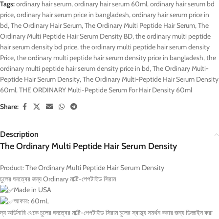
Tags:
ordinary hair serum
,
ordinary hair serum 60ml
,
ordinary hair serum bd
price
,
ordinary hair serum price in bangladesh
,
ordinary hair serum price in
bd
,
The Ordinary Hair Serum
,
The Ordinary Multi Peptide Hair Serum
,
The
Ordinary Multi Peptide Hair Serum Density BD
,
the ordinary multi peptide
hair serum density bd price
,
the ordinary multi peptide hair serum density
Price
,
the ordinary multi peptide hair serum density price in bangladesh
,
the
ordinary multi peptide hair serum density price in bd
,
The Ordinary Multi-
Peptide Hair Serum Density
,
The Ordinary Multi-Peptide Hair Serum Density
60ml
,
THE ORDINARY Multi-Peptide Serum For Hair Density 60ml
Share:
Description
The Ordinary Multi Peptide Hair Serum Density
Product:
The Ordinary Multi Peptide Hair Serum Density
চুলের ঘনত্বের জন্য Ordinary মাল্টি-পেপটাইড সিরাম
Made in USA
আকার: 60mL
দ্য অর্ডিনারি থেকে চুলের ঘনত্বের মাল্টি-পেপটাইড সিরাম চুলের স্বাস্থ্য সমর্থন করার জন্য ডিজাইন করা