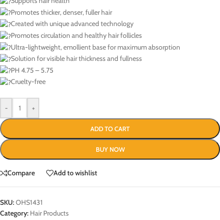
Supports hair health
Promotes thicker, denser, fuller hair
Created with unique advanced technology
Promotes circulation and healthy hair follicles
Ultra-lightweight, emollient base for maximum absorption
Solution for visible hair thickness and fullness
PH 4.75 – 5.75
Cruelty-free
-
+
ADD TO CART
BUY NOW
Compare
Add to wishlist
SKU:
OHS1431
Category:
Hair Products