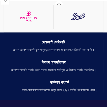
ঘরে বসে খুব সহজেই চুলের বাড়িতে কেয়ার করা যায়
ড্রাই, রাফ, ফ্রিজি চুল সফট স্মুথ সিল্কি করে।
একটা কেরাটিন ট্রিটমেন্টের মাধ্যমে।
চুলের জট রোধে সাহায্য করে।
চুলকে ন্যাচারলি স্ট্রেইট করে।
দেশব্যাপী ডেলিভারি
আমরা আমাদের অর্ডারকৃত পণ্য দ্রুততার সাথে সারাদেশে ডেলিভারি করে থাকি।
নিরাপদ মূল্যপরিশোধ
আমাদের আপনি পেমেন্ট করুন দেশের সবচেয়ে জনপ্রিয় ও নিরাপদ পেমেন্ট পদ্ধতিতে।
কাস্টমার সাপোর্ট
সহজ কেনাকাটার অভিজ্ঞতার জন্য আছে ২৪/৭ সার্বক্ষণিক কাস্টমার সেবা।